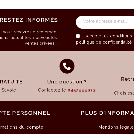
RESTEZ INFORMÉS
on, vous recevrez directement
J'accepte les
conditions 
ions, actualités, nouveautés,
politique de confidentialité
ventes privées...
Retr
 GRATUITE
Une question ?
-Savoie
Contactez le
0457444972
Choisis
PTE PERSONNEL
PLUS D'INFORM
rmations du compte
Mentions légale