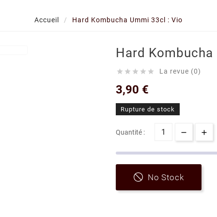
Accueil
Hard Kombucha Ummi 33cl : Vio
Hard Kombucha U
La revue (0)





3,90 €
Rupture de stock
Quantité :
No Stock