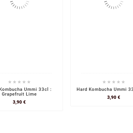










Kombucha Ummi 33cl :
Hard Kombucha Ummi 33c
Grapefruit Lime
Prix
3,90 €
Prix
3,90 €