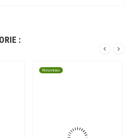
RIE :


Nouveau