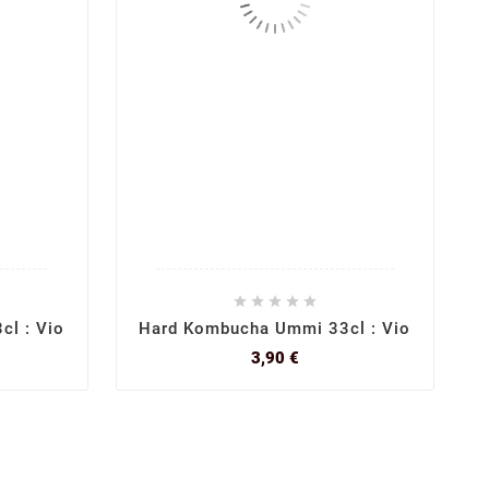





l : Vio
Hard Kombucha Ummi 33cl : Vio
Prix
3,90 €