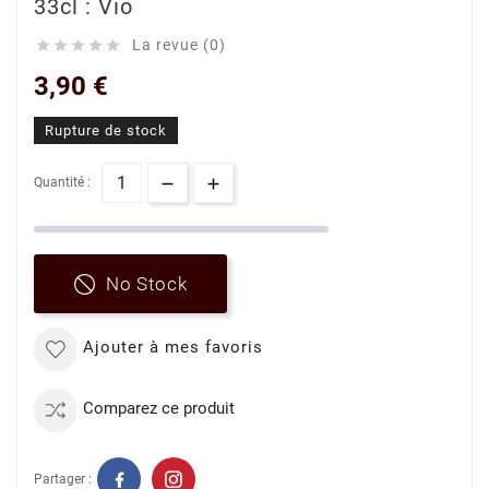
33cl : Vio
La revue (0)





3,90 €
Rupture de stock
Quantité :
No Stock
Ajouter à mes favoris
Comparez ce produit
Partager :