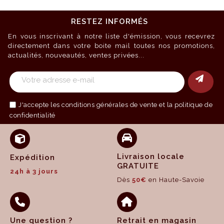
RESTEZ INFORMÉS
En vous inscrivant à notre liste d'émission, vous recevrez
directement dans votre boite mail toutes nos promotions,
actualités, nouveautés, ventes privées...
J'accepte les
conditions générales de vente
et la politique de
confidentialité
Livraison locale
Expédition
GRATUITE
24h à 3 jours
Dès
50€
en Haute-Savoie
Une question ?
Retrait en magasin