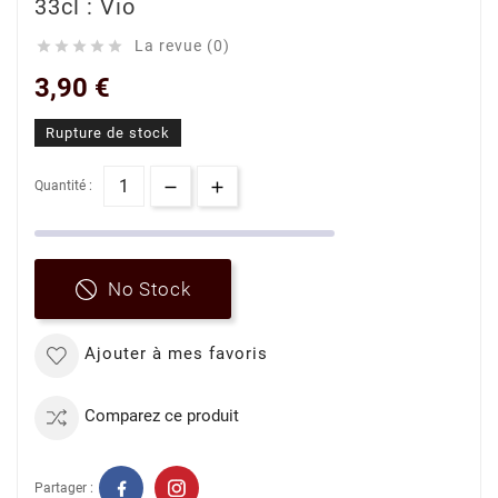
33cl : Vio
La revue (0)





3,90 €
Rupture de stock
Quantité :
No Stock
Ajouter à mes favoris
Comparez ce produit
Partager :