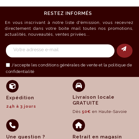
RESTEZ INFORMÉS
En vous inscrivant à notre liste d'émission, vous recevrez
directement dans votre boite mail toutes nos promotions,
actualités, nouveautés, ventes privées...
J'accepte les
conditions générales de vente
et la politique de
confidentialité
Livraison locale
Expédition
GRATUITE
24h à 3 jours
Dès
50€
en Haute-Savoie
Une question ?
Retrait en magasin