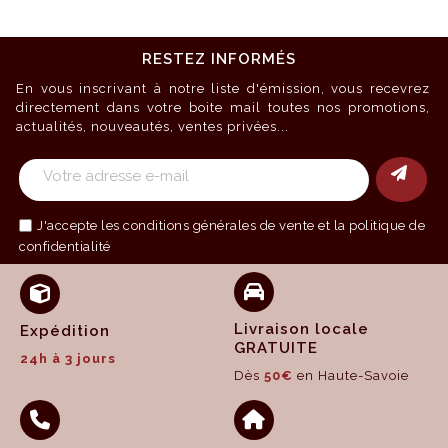
RESTEZ INFORMÉS
En vous inscrivant à notre liste d'émission, vous recevrez
directement dans votre boite mail toutes nos promotions,
actualités, nouveautés, ventes privées...
J'accepte les
conditions générales de vente
et la politique de
confidentialité
Livraison locale
Expédition
GRATUITE
24h à 3 jours
Dès
50€
en Haute-Savoie