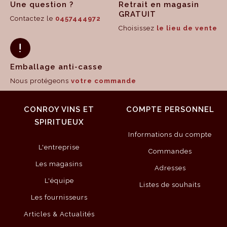
Une question ?
Retrait en magasin
GRATUIT
Contactez le
0457444972
Choisissez
le lieu de vente
Emballage anti-casse
Nous protégeons
votre commande
CONROY VINS ET
COMPTE PERSONNEL
SPIRITUEUX
Informations du compte
L'entreprise
Commandes
Les magasins
Adresses
L'équipe
Listes de souhaits
Les fournisseurs
Articles & Actualités