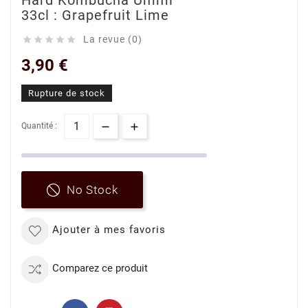
Hard Kombucha Ummi
33cl : Grapefruit Lime
La revue (0)





3,90 €
Rupture de stock
Quantité :
No Stock
Ajouter à mes favoris
Comparez ce produit