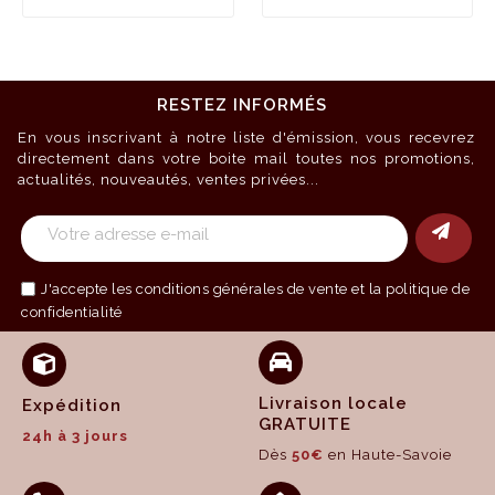
RESTEZ INFORMÉS
En vous inscrivant à notre liste d'émission, vous recevrez
directement dans votre boite mail toutes nos promotions,
actualités, nouveautés, ventes privées...
J'accepte les
conditions générales de vente
et la politique de
confidentialité
Livraison locale
Expédition
GRATUITE
24h à 3 jours
Dès
50€
en Haute-Savoie