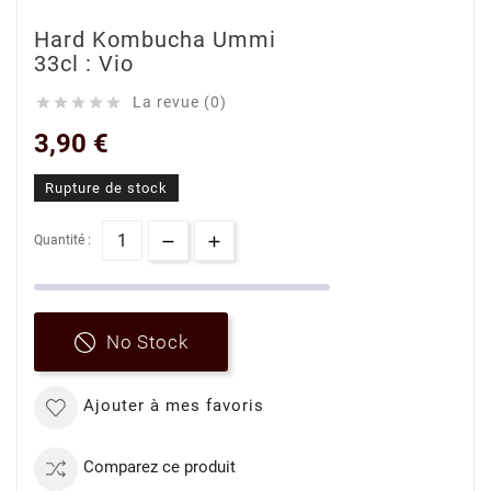
Hard Kombucha Ummi
33cl : Vio
La revue (0)





3,90 €
Rupture de stock
Quantité :
No Stock
Ajouter à mes favoris
Comparez ce produit