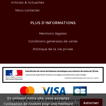
Articles & Actualités
Nous contacter
PLUS D'INFORMATIONS
Mentions légales
Conditions générales de vente
Politique de la vie privée
En utilisant notre site, vous acceptez
L'abus d'alcool est dangereux pour la santé.
À
Autoriser
l'utilisation de cookies pour une meilleure
consommer avec modération.