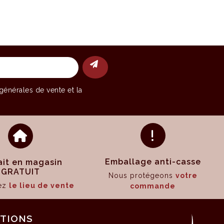
générales de vente
et la
Emballage anti-casse
ait en magasin
GRATUIT
Nous protégeons
votre
sez
le lieu de vente
commande
ATIONS