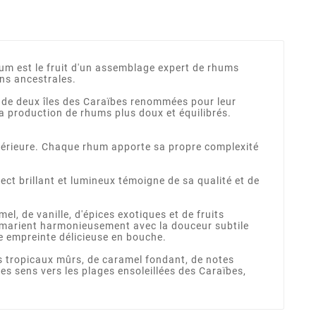
hum est le fruit d'un assemblage expert de rhums
ns ancestrales.
de deux îles des Caraïbes renommées pour leur
a production de rhums plus doux et équilibrés.
érieure. Chaque rhum apporte sa propre complexité
ct brillant et lumineux témoigne de sa qualité et de
l, de vanille, d'épices exotiques et de fruits
e marient harmonieusement avec la douceur subtile
ne empreinte délicieuse en bouche.
 tropicaux mûrs, de caramel fondant, de notes
es sens vers les plages ensoleillées des Caraïbes,