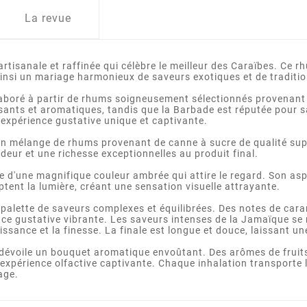
La revue
isanale et raffinée qui célèbre le meilleur des Caraïbes. Ce r
insi un mariage harmonieux de saveurs exotiques et de traditio
aboré à partir de rhums soigneusement sélectionnés provenant 
ants et aromatiques, tandis que la Barbade est réputée pour s
 expérience gustative unique et captivante.
n mélange de rhums provenant de canne à sucre de qualité sup
deur et une richesse exceptionnelles au produit final.
d'une magnifique couleur ambrée qui attire le regard. Son aspe
aptent la lumière, créant une sensation visuelle attrayante.
palette de saveurs complexes et équilibrées. Des notes de carame
nce gustative vibrante. Les saveurs intenses de la Jamaïque s
uissance et la finesse. La finale est longue et douce, laissant u
dévoile un bouquet aromatique envoûtant. Des arômes de fruits
 expérience olfactive captivante. Chaque inhalation transporte l
age.