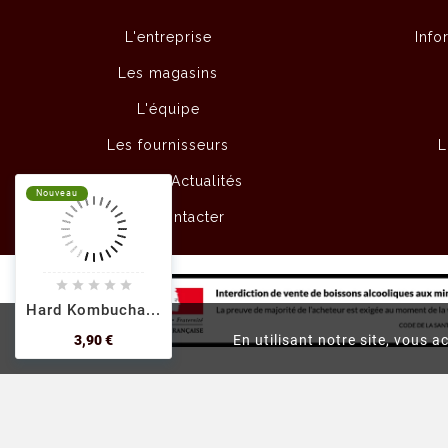
L'entreprise
Info
Les magasins
L'équipe
Les fournisseurs
L
Articles & Actualités
Nouveau
Nouveau
Nouveau
Nouveau
Nouveau
Nous contacter

























Hard Kombucha...
Hard Kombucha...
Hard Kombucha...
Hard Kombucha...
Hard Kombucha...
Prix
Prix
Prix
Prix
Prix
3,90 €
3,90 €
3,90 €
3,90 €
3,90 €
En utilisant notre site, vous a