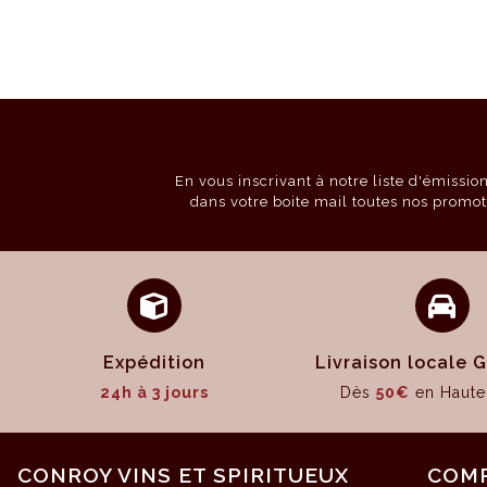
En vous inscrivant à notre liste d'émissi
dans votre boite mail toutes nos promot
Expédition
Livraison locale
24h à 3 jours
Dès
50€
en Haute
CONROY VINS ET SPIRITUEUX
COM