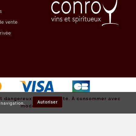
s
de vente
privée
st dangereux pour la santé.
À consommer avec
Autoriser
e navigation.
modération.