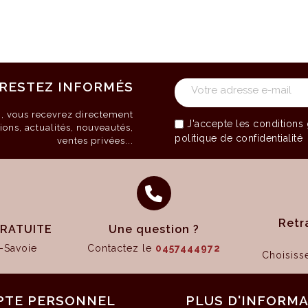
RESTEZ INFORMÉS
on, vous recevrez directement
J'accepte les
conditions 
ions, actualités, nouveautés,
politique de confidentialité
ventes privées...
Retr
 GRATUITE
Une question ?
-Savoie
Contactez le
0457444972
Choisis
PTE PERSONNEL
PLUS D'INFORM