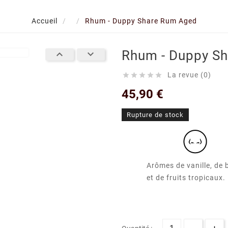
Accueil
Rhum - Duppy Share Rum Aged
Rhum - Duppy S


La revue (0)





45,90 €
Rupture de stock
Arômes de vanille, de 
et de fruits tropicaux.